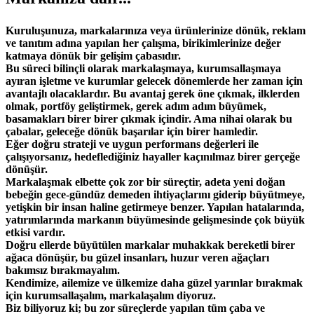
Kuruluşunuza, markalarınıza veya ürünlerinize dönük, reklam
ve tanıtım adına yapılan her çalışma, birikimlerinize değer
katmaya dönük bir gelişim çabasıdır.
Bu süreci bilinçli olarak markalaşmaya, kurumsallaşmaya
ayıran işletme ve kurumlar gelecek dönemlerde her zaman için
avantajlı olacaklardır. Bu avantaj gerek öne çıkmak, ilklerden
olmak, portföy geliştirmek, gerek adım adım büyümek,
basamakları birer birer çıkmak içindir. Ama nihai olarak bu
çabalar, geleceğe dönük başarılar için birer hamledir.
Eğer doğru strateji ve uygun performans değerleri ile
çalışıyorsanız, hedeflediğiniz hayaller kaçınılmaz birer gerçeğe
dönüşür.
Markalaşmak elbette çok zor bir süreçtir, adeta yeni doğan
bebeğin gece-gündüz demeden ihtiyaçlarını giderip büyütmeye,
yetişkin bir insan haline getirmeye benzer. Yapılan hatalarında,
yatırımlarında markanın büyümesinde gelişmesinde çok büyük
etkisi vardır.
Doğru ellerde büyütülen markalar muhakkak bereketli birer
ağaca dönüşür, bu güzel insanları, huzur veren ağaçları
bakımsız bırakmayalım.
Kendimize, ailemize ve ülkemize daha güzel yarınlar bırakmak
için kurumsallaşalım, markalaşalım diyoruz.
Biz biliyoruz ki; bu zor süreçlerde yapılan tüm çaba ve