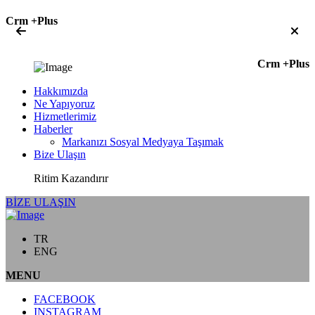
Crm +Plus
Crm +Plus
Hakkımızda
Ne Yapıyoruz
Hizmetlerimiz
Haberler
Markanızı Sosyal Medyaya Taşımak
Bize Ulaşın
Ritim Kazandırır
BİZE ULAŞIN
TR
ENG
MENU
FACEBOOK
INSTAGRAM