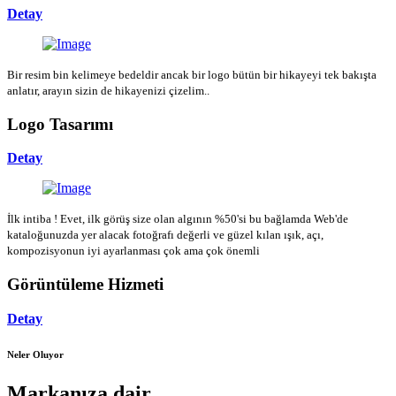
Detay
Bir resim bin kelimeye bedeldir ancak bir logo bütün bir hikayeyi tek bakışta
anlatır, arayın sizin de hikayenizi çizelim..
Logo Tasarımı
Detay
İlk intiba ! Evet, ilk görüş size olan algının %50'si bu bağlamda Web'de
kataloğunuzda yer alacak fotoğrafı değerli ve güzel kılan ışık, açı,
kompozisyonun iyi ayarlanması çok ama çok önemli
Görüntüleme Hizmeti
Detay
Neler Oluyor
Markanıza dair...