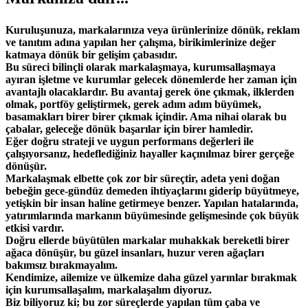
Kuruluşunuza, markalarınıza veya ürünlerinize dönük, reklam
ve tanıtım adına yapılan her çalışma, birikimlerinize değer
katmaya dönük bir gelişim çabasıdır.
Bu süreci bilinçli olarak markalaşmaya, kurumsallaşmaya
ayıran işletme ve kurumlar gelecek dönemlerde her zaman için
avantajlı olacaklardır. Bu avantaj gerek öne çıkmak, ilklerden
olmak, portföy geliştirmek, gerek adım adım büyümek,
basamakları birer birer çıkmak içindir. Ama nihai olarak bu
çabalar, geleceğe dönük başarılar için birer hamledir.
Eğer doğru strateji ve uygun performans değerleri ile
çalışıyorsanız, hedeflediğiniz hayaller kaçınılmaz birer gerçeğe
dönüşür.
Markalaşmak elbette çok zor bir süreçtir, adeta yeni doğan
bebeğin gece-gündüz demeden ihtiyaçlarını giderip büyütmeye,
yetişkin bir insan haline getirmeye benzer. Yapılan hatalarında,
yatırımlarında markanın büyümesinde gelişmesinde çok büyük
etkisi vardır.
Doğru ellerde büyütülen markalar muhakkak bereketli birer
ağaca dönüşür, bu güzel insanları, huzur veren ağaçları
bakımsız bırakmayalım.
Kendimize, ailemize ve ülkemize daha güzel yarınlar bırakmak
için kurumsallaşalım, markalaşalım diyoruz.
Biz biliyoruz ki; bu zor süreçlerde yapılan tüm çaba ve