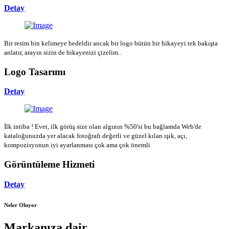
Detay
Bir resim bin kelimeye bedeldir ancak bir logo bütün bir hikayeyi tek bakışta
anlatır, arayın sizin de hikayenizi çizelim..
Logo Tasarımı
Detay
İlk intiba ! Evet, ilk görüş size olan algının %50'si bu bağlamda Web'de
kataloğunuzda yer alacak fotoğrafı değerli ve güzel kılan ışık, açı,
kompozisyonun iyi ayarlanması çok ama çok önemli
Görüntüleme Hizmeti
Detay
Neler Oluyor
Markanıza dair...