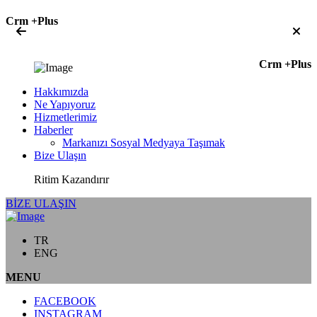
Crm +Plus
Crm +Plus
Hakkımızda
Ne Yapıyoruz
Hizmetlerimiz
Haberler
Markanızı Sosyal Medyaya Taşımak
Bize Ulaşın
Ritim Kazandırır
BİZE ULAŞIN
TR
ENG
MENU
FACEBOOK
INSTAGRAM