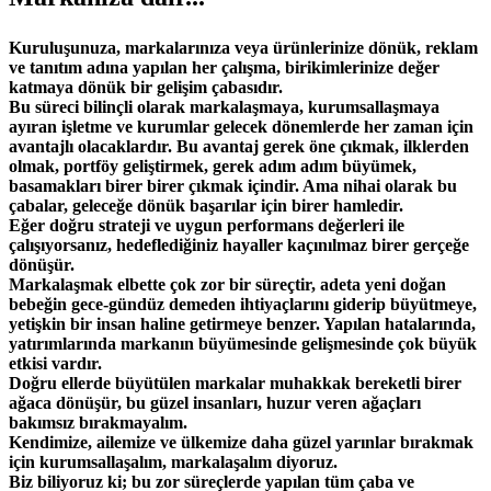
Kuruluşunuza, markalarınıza veya ürünlerinize dönük, reklam
ve tanıtım adına yapılan her çalışma, birikimlerinize değer
katmaya dönük bir gelişim çabasıdır.
Bu süreci bilinçli olarak markalaşmaya, kurumsallaşmaya
ayıran işletme ve kurumlar gelecek dönemlerde her zaman için
avantajlı olacaklardır. Bu avantaj gerek öne çıkmak, ilklerden
olmak, portföy geliştirmek, gerek adım adım büyümek,
basamakları birer birer çıkmak içindir. Ama nihai olarak bu
çabalar, geleceğe dönük başarılar için birer hamledir.
Eğer doğru strateji ve uygun performans değerleri ile
çalışıyorsanız, hedeflediğiniz hayaller kaçınılmaz birer gerçeğe
dönüşür.
Markalaşmak elbette çok zor bir süreçtir, adeta yeni doğan
bebeğin gece-gündüz demeden ihtiyaçlarını giderip büyütmeye,
yetişkin bir insan haline getirmeye benzer. Yapılan hatalarında,
yatırımlarında markanın büyümesinde gelişmesinde çok büyük
etkisi vardır.
Doğru ellerde büyütülen markalar muhakkak bereketli birer
ağaca dönüşür, bu güzel insanları, huzur veren ağaçları
bakımsız bırakmayalım.
Kendimize, ailemize ve ülkemize daha güzel yarınlar bırakmak
için kurumsallaşalım, markalaşalım diyoruz.
Biz biliyoruz ki; bu zor süreçlerde yapılan tüm çaba ve