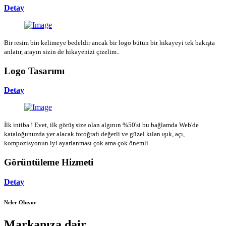
Detay
Bir resim bin kelimeye bedeldir ancak bir logo bütün bir hikayeyi tek bakışta
anlatır, arayın sizin de hikayenizi çizelim..
Logo Tasarımı
Detay
İlk intiba ! Evet, ilk görüş size olan algının %50'si bu bağlamda Web'de
kataloğunuzda yer alacak fotoğrafı değerli ve güzel kılan ışık, açı,
kompozisyonun iyi ayarlanması çok ama çok önemli
Görüntüleme Hizmeti
Detay
Neler Oluyor
Markanıza dair...