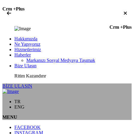
Crm +Plus
Crm +Plus
Hakkımızda
Ne Yapıyoruz
Hizmetlerimiz
Haberler
Markanızı Sosyal Medyaya Taşımak
Bize Ulaşın
Ritim Kazandırır
BİZE ULAŞIN
TR
ENG
MENU
FACEBOOK
INSTAGRAM