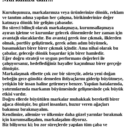
Kuruluşunuza, markalarınıza veya ürünlerinize dönük, reklam
ve tanıtım adına yapılan her çalışma, birikimlerinize değer
katmaya dönük bir gelişim çabasıdır.
Bu süreci bilinçli olarak markalaşmaya, kurumsallaşmaya
ayıran işletme ve kurumlar gelecek dönemlerde her zaman için
avantajlı olacaklardır. Bu avantaj gerek öne çıkmak, ilklerden
olmak, portföy geliştirmek, gerek adım adım büyümek,
basamakları birer birer çıkmak içindir. Ama nihai olarak bu
çabalar, geleceğe dönük başarılar için birer hamledir.
Eğer doğru strateji ve uygun performans değerleri ile
çalışıyorsanız, hedeflediğiniz hayaller kaçınılmaz birer gerçeğe
dönüşür.
Markalaşmak elbette çok zor bir süreçtir, adeta yeni doğan
bebeğin gece-gündüz demeden ihtiyaçlarını giderip büyütmeye,
yetişkin bir insan haline getirmeye benzer. Yapılan hatalarında,
yatırımlarında markanın büyümesinde gelişmesinde çok büyük
etkisi vardır.
Doğru ellerde büyütülen markalar muhakkak bereketli birer
ağaca dönüşür, bu güzel insanları, huzur veren ağaçları
bakımsız bırakmayalım.
Kendimize, ailemize ve ülkemize daha güzel yarınlar bırakmak
için kurumsallaşalım, markalaşalım diyoruz.
Biz biliyoruz ki; bu zor süreçlerde yapılan tüm çaba ve