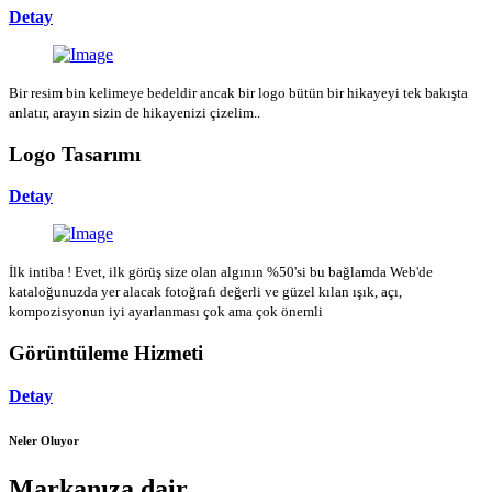
Detay
Bir resim bin kelimeye bedeldir ancak bir logo bütün bir hikayeyi tek bakışta
anlatır, arayın sizin de hikayenizi çizelim..
Logo Tasarımı
Detay
İlk intiba ! Evet, ilk görüş size olan algının %50'si bu bağlamda Web'de
kataloğunuzda yer alacak fotoğrafı değerli ve güzel kılan ışık, açı,
kompozisyonun iyi ayarlanması çok ama çok önemli
Görüntüleme Hizmeti
Detay
Neler Oluyor
Markanıza dair...