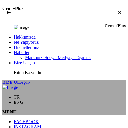
Crm +Plus
Crm +Plus
Hakkımızda
Ne Yapıyoruz
Hizmetlerimiz
Haberler
Markanızı Sosyal Medyaya Taşımak
Bize Ulaşın
Ritim Kazandırır
BİZE ULAŞIN
TR
ENG
MENU
FACEBOOK
INSTAGRAM