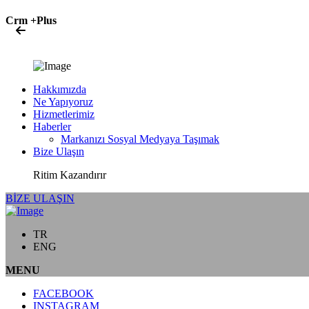
Crm +Plus
Hakkımızda
Ne Yapıyoruz
Hizmetlerimiz
Haberler
Markanızı Sosyal Medyaya Taşımak
Bize Ulaşın
Ritim Kazandırır
BİZE ULAŞIN
TR
ENG
MENU
FACEBOOK
INSTAGRAM