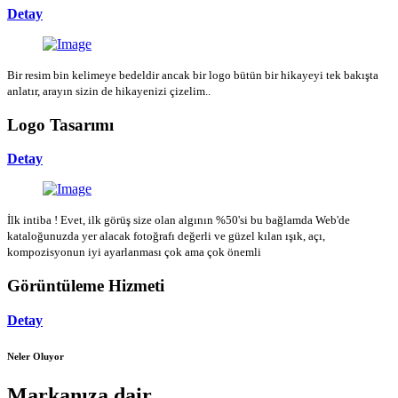
Detay
Bir resim bin kelimeye bedeldir ancak bir logo bütün bir hikayeyi tek bakışta
anlatır, arayın sizin de hikayenizi çizelim..
Logo Tasarımı
Detay
İlk intiba ! Evet, ilk görüş size olan algının %50'si bu bağlamda Web'de
kataloğunuzda yer alacak fotoğrafı değerli ve güzel kılan ışık, açı,
kompozisyonun iyi ayarlanması çok ama çok önemli
Görüntüleme Hizmeti
Detay
Neler Oluyor
Markanıza dair...