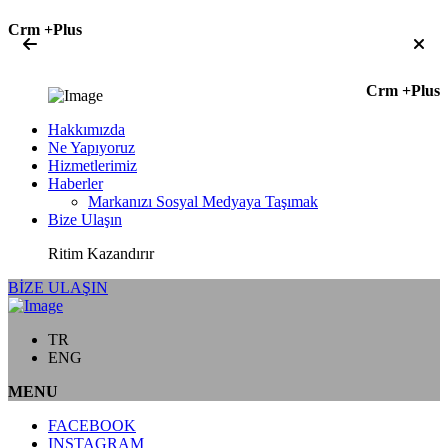
Crm +Plus
Crm +Plus
Hakkımızda
Ne Yapıyoruz
Hizmetlerimiz
Haberler
Markanızı Sosyal Medyaya Taşımak
Bize Ulaşın
Ritim Kazandırır
BİZE ULAŞIN
TR
ENG
MENU
FACEBOOK
INSTAGRAM