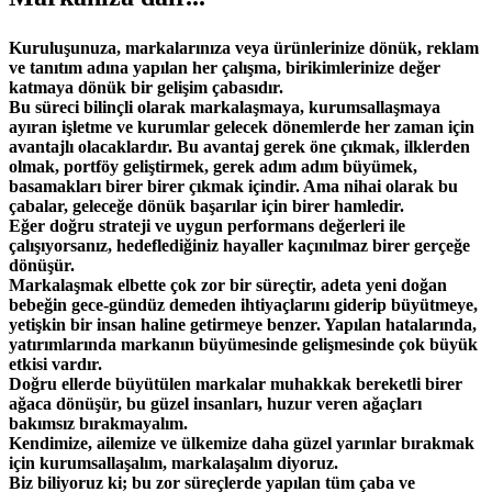
Kuruluşunuza, markalarınıza veya ürünlerinize dönük, reklam
ve tanıtım adına yapılan her çalışma, birikimlerinize değer
katmaya dönük bir gelişim çabasıdır.
Bu süreci bilinçli olarak markalaşmaya, kurumsallaşmaya
ayıran işletme ve kurumlar gelecek dönemlerde her zaman için
avantajlı olacaklardır. Bu avantaj gerek öne çıkmak, ilklerden
olmak, portföy geliştirmek, gerek adım adım büyümek,
basamakları birer birer çıkmak içindir. Ama nihai olarak bu
çabalar, geleceğe dönük başarılar için birer hamledir.
Eğer doğru strateji ve uygun performans değerleri ile
çalışıyorsanız, hedeflediğiniz hayaller kaçınılmaz birer gerçeğe
dönüşür.
Markalaşmak elbette çok zor bir süreçtir, adeta yeni doğan
bebeğin gece-gündüz demeden ihtiyaçlarını giderip büyütmeye,
yetişkin bir insan haline getirmeye benzer. Yapılan hatalarında,
yatırımlarında markanın büyümesinde gelişmesinde çok büyük
etkisi vardır.
Doğru ellerde büyütülen markalar muhakkak bereketli birer
ağaca dönüşür, bu güzel insanları, huzur veren ağaçları
bakımsız bırakmayalım.
Kendimize, ailemize ve ülkemize daha güzel yarınlar bırakmak
için kurumsallaşalım, markalaşalım diyoruz.
Biz biliyoruz ki; bu zor süreçlerde yapılan tüm çaba ve