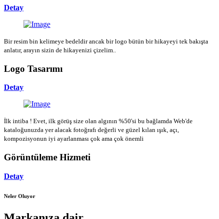
Detay
Bir resim bin kelimeye bedeldir ancak bir logo bütün bir hikayeyi tek bakışta
anlatır, arayın sizin de hikayenizi çizelim..
Logo Tasarımı
Detay
İlk intiba ! Evet, ilk görüş size olan algının %50'si bu bağlamda Web'de
kataloğunuzda yer alacak fotoğrafı değerli ve güzel kılan ışık, açı,
kompozisyonun iyi ayarlanması çok ama çok önemli
Görüntüleme Hizmeti
Detay
Neler Oluyor
Markanıza dair...