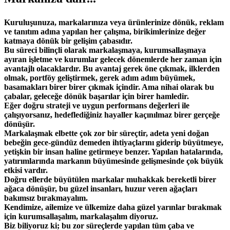
Kuruluşunuza, markalarınıza veya ürünlerinize dönük, reklam
ve tanıtım adına yapılan her çalışma, birikimlerinize değer
katmaya dönük bir gelişim çabasıdır.
Bu süreci bilinçli olarak markalaşmaya, kurumsallaşmaya
ayıran işletme ve kurumlar gelecek dönemlerde her zaman için
avantajlı olacaklardır. Bu avantaj gerek öne çıkmak, ilklerden
olmak, portföy geliştirmek, gerek adım adım büyümek,
basamakları birer birer çıkmak içindir. Ama nihai olarak bu
çabalar, geleceğe dönük başarılar için birer hamledir.
Eğer doğru strateji ve uygun performans değerleri ile
çalışıyorsanız, hedeflediğiniz hayaller kaçınılmaz birer gerçeğe
dönüşür.
Markalaşmak elbette çok zor bir süreçtir, adeta yeni doğan
bebeğin gece-gündüz demeden ihtiyaçlarını giderip büyütmeye,
yetişkin bir insan haline getirmeye benzer. Yapılan hatalarında,
yatırımlarında markanın büyümesinde gelişmesinde çok büyük
etkisi vardır.
Doğru ellerde büyütülen markalar muhakkak bereketli birer
ağaca dönüşür, bu güzel insanları, huzur veren ağaçları
bakımsız bırakmayalım.
Kendimize, ailemize ve ülkemize daha güzel yarınlar bırakmak
için kurumsallaşalım, markalaşalım diyoruz.
Biz biliyoruz ki; bu zor süreçlerde yapılan tüm çaba ve