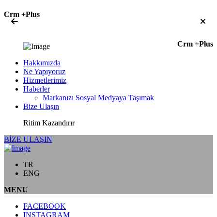
Crm +Plus
Crm +Plus
Hakkımızda
Ne Yapıyoruz
Hizmetlerimiz
Haberler
Markanızı Sosyal Medyaya Taşımak
Bize Ulaşın
Ritim Kazandırır
BİZE ULAŞIN
TR
ENG
MENU
FACEBOOK
INSTAGRAM