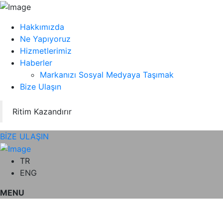
Hakkımızda
Ne Yapıyoruz
Hizmetlerimiz
Haberler
Markanızı Sosyal Medyaya Taşımak
Bize Ulaşın
Ritim Kazandırır
BİZE ULAŞIN
TR
ENG
MENU