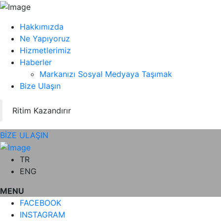
Hakkımızda
Ne Yapıyoruz
Hizmetlerimiz
Haberler
Markanızı Sosyal Medyaya Taşımak
Bize Ulaşın
Ritim Kazandırır
BİZE ULAŞIN
TR
ENG
MENU
FACEBOOK
INSTAGRAM