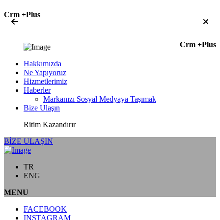
Crm +Plus
Crm +Plus
Hakkımızda
Ne Yapıyoruz
Hizmetlerimiz
Haberler
Markanızı Sosyal Medyaya Taşımak
Bize Ulaşın
Ritim Kazandırır
BİZE ULAŞIN
TR
ENG
MENU
FACEBOOK
INSTAGRAM