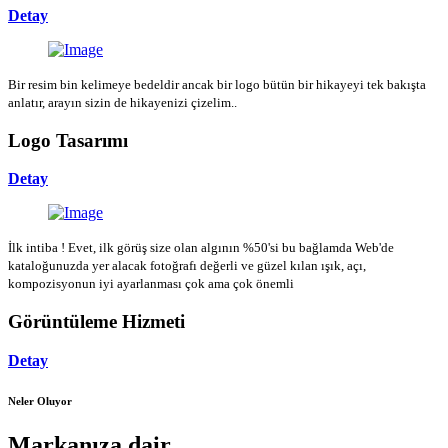
Detay
Bir resim bin kelimeye bedeldir ancak bir logo bütün bir hikayeyi tek bakışta
anlatır, arayın sizin de hikayenizi çizelim..
Logo Tasarımı
Detay
İlk intiba ! Evet, ilk görüş size olan algının %50'si bu bağlamda Web'de
kataloğunuzda yer alacak fotoğrafı değerli ve güzel kılan ışık, açı,
kompozisyonun iyi ayarlanması çok ama çok önemli
Görüntüleme Hizmeti
Detay
Neler Oluyor
Markanıza dair...