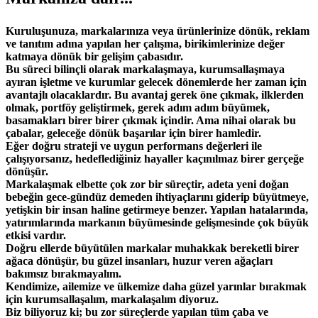
Kuruluşunuza, markalarınıza veya ürünlerinize dönük, reklam
ve tanıtım adına yapılan her çalışma, birikimlerinize değer
katmaya dönük bir gelişim çabasıdır.
Bu süreci bilinçli olarak markalaşmaya, kurumsallaşmaya
ayıran işletme ve kurumlar gelecek dönemlerde her zaman için
avantajlı olacaklardır. Bu avantaj gerek öne çıkmak, ilklerden
olmak, portföy geliştirmek, gerek adım adım büyümek,
basamakları birer birer çıkmak içindir. Ama nihai olarak bu
çabalar, geleceğe dönük başarılar için birer hamledir.
Eğer doğru strateji ve uygun performans değerleri ile
çalışıyorsanız, hedeflediğiniz hayaller kaçınılmaz birer gerçeğe
dönüşür.
Markalaşmak elbette çok zor bir süreçtir, adeta yeni doğan
bebeğin gece-gündüz demeden ihtiyaçlarını giderip büyütmeye,
yetişkin bir insan haline getirmeye benzer. Yapılan hatalarında,
yatırımlarında markanın büyümesinde gelişmesinde çok büyük
etkisi vardır.
Doğru ellerde büyütülen markalar muhakkak bereketli birer
ağaca dönüşür, bu güzel insanları, huzur veren ağaçları
bakımsız bırakmayalım.
Kendimize, ailemize ve ülkemize daha güzel yarınlar bırakmak
için kurumsallaşalım, markalaşalım diyoruz.
Biz biliyoruz ki; bu zor süreçlerde yapılan tüm çaba ve