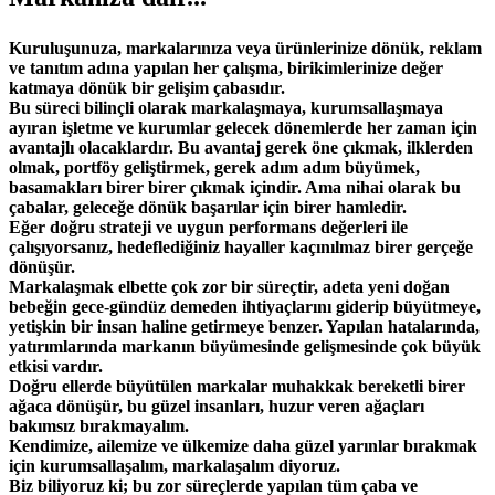
Kuruluşunuza, markalarınıza veya ürünlerinize dönük, reklam
ve tanıtım adına yapılan her çalışma, birikimlerinize değer
katmaya dönük bir gelişim çabasıdır.
Bu süreci bilinçli olarak markalaşmaya, kurumsallaşmaya
ayıran işletme ve kurumlar gelecek dönemlerde her zaman için
avantajlı olacaklardır. Bu avantaj gerek öne çıkmak, ilklerden
olmak, portföy geliştirmek, gerek adım adım büyümek,
basamakları birer birer çıkmak içindir. Ama nihai olarak bu
çabalar, geleceğe dönük başarılar için birer hamledir.
Eğer doğru strateji ve uygun performans değerleri ile
çalışıyorsanız, hedeflediğiniz hayaller kaçınılmaz birer gerçeğe
dönüşür.
Markalaşmak elbette çok zor bir süreçtir, adeta yeni doğan
bebeğin gece-gündüz demeden ihtiyaçlarını giderip büyütmeye,
yetişkin bir insan haline getirmeye benzer. Yapılan hatalarında,
yatırımlarında markanın büyümesinde gelişmesinde çok büyük
etkisi vardır.
Doğru ellerde büyütülen markalar muhakkak bereketli birer
ağaca dönüşür, bu güzel insanları, huzur veren ağaçları
bakımsız bırakmayalım.
Kendimize, ailemize ve ülkemize daha güzel yarınlar bırakmak
için kurumsallaşalım, markalaşalım diyoruz.
Biz biliyoruz ki; bu zor süreçlerde yapılan tüm çaba ve