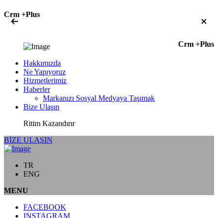
Crm +Plus
Crm +Plus
Hakkımızda
Ne Yapıyoruz
Hizmetlerimiz
Haberler
Markanızı Sosyal Medyaya Taşımak
Bize Ulaşın
Ritim Kazandırır
BİZE ULAŞIN
TR
ENG
MENU
FACEBOOK
INSTAGRAM