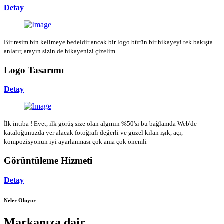
Detay
Bir resim bin kelimeye bedeldir ancak bir logo bütün bir hikayeyi tek bakışta
anlatır, arayın sizin de hikayenizi çizelim..
Logo Tasarımı
Detay
İlk intiba ! Evet, ilk görüş size olan algının %50'si bu bağlamda Web'de
kataloğunuzda yer alacak fotoğrafı değerli ve güzel kılan ışık, açı,
kompozisyonun iyi ayarlanması çok ama çok önemli
Görüntüleme Hizmeti
Detay
Neler Oluyor
Markanıza dair...