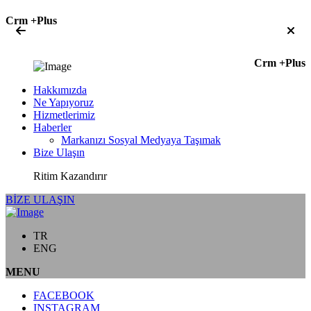
Crm +Plus
Crm +Plus
Hakkımızda
Ne Yapıyoruz
Hizmetlerimiz
Haberler
Markanızı Sosyal Medyaya Taşımak
Bize Ulaşın
Ritim Kazandırır
BİZE ULAŞIN
TR
ENG
MENU
FACEBOOK
INSTAGRAM