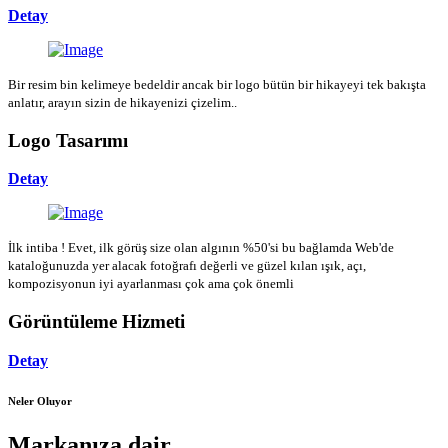
Detay
Bir resim bin kelimeye bedeldir ancak bir logo bütün bir hikayeyi tek bakışta
anlatır, arayın sizin de hikayenizi çizelim..
Logo Tasarımı
Detay
İlk intiba ! Evet, ilk görüş size olan algının %50'si bu bağlamda Web'de
kataloğunuzda yer alacak fotoğrafı değerli ve güzel kılan ışık, açı,
kompozisyonun iyi ayarlanması çok ama çok önemli
Görüntüleme Hizmeti
Detay
Neler Oluyor
Markanıza dair...