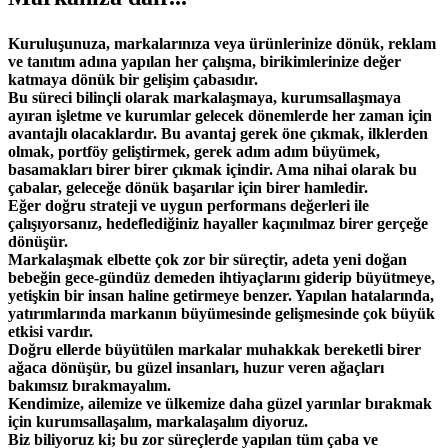
Kuruluşunuza, markalarınıza veya ürünlerinize dönük, reklam
ve tanıtım adına yapılan her çalışma, birikimlerinize değer
katmaya dönük bir gelişim çabasıdır.
Bu süreci bilinçli olarak markalaşmaya, kurumsallaşmaya
ayıran işletme ve kurumlar gelecek dönemlerde her zaman için
avantajlı olacaklardır. Bu avantaj gerek öne çıkmak, ilklerden
olmak, portföy geliştirmek, gerek adım adım büyümek,
basamakları birer birer çıkmak içindir. Ama nihai olarak bu
çabalar, geleceğe dönük başarılar için birer hamledir.
Eğer doğru strateji ve uygun performans değerleri ile
çalışıyorsanız, hedeflediğiniz hayaller kaçınılmaz birer gerçeğe
dönüşür.
Markalaşmak elbette çok zor bir süreçtir, adeta yeni doğan
bebeğin gece-gündüz demeden ihtiyaçlarını giderip büyütmeye,
yetişkin bir insan haline getirmeye benzer. Yapılan hatalarında,
yatırımlarında markanın büyümesinde gelişmesinde çok büyük
etkisi vardır.
Doğru ellerde büyütülen markalar muhakkak bereketli birer
ağaca dönüşür, bu güzel insanları, huzur veren ağaçları
bakımsız bırakmayalım.
Kendimize, ailemize ve ülkemize daha güzel yarınlar bırakmak
için kurumsallaşalım, markalaşalım diyoruz.
Biz biliyoruz ki; bu zor süreçlerde yapılan tüm çaba ve