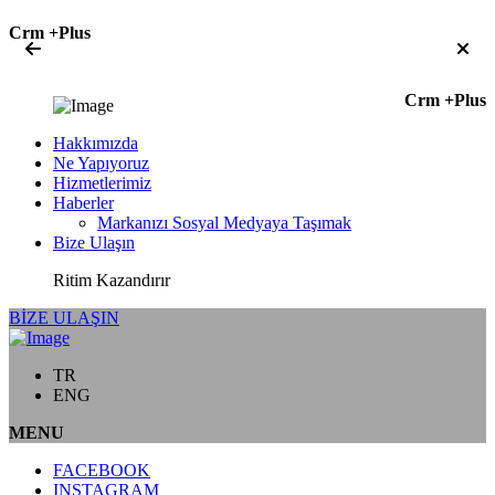
Crm +Plus
Crm +Plus
Hakkımızda
Ne Yapıyoruz
Hizmetlerimiz
Haberler
Markanızı Sosyal Medyaya Taşımak
Bize Ulaşın
Ritim Kazandırır
BİZE ULAŞIN
TR
ENG
MENU
FACEBOOK
INSTAGRAM