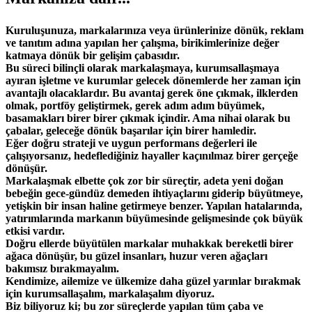
Kuruluşunuza, markalarınıza veya ürünlerinize dönük, reklam
ve tanıtım adına yapılan her çalışma, birikimlerinize değer
katmaya dönük bir gelişim çabasıdır.
Bu süreci bilinçli olarak markalaşmaya, kurumsallaşmaya
ayıran işletme ve kurumlar gelecek dönemlerde her zaman için
avantajlı olacaklardır. Bu avantaj gerek öne çıkmak, ilklerden
olmak, portföy geliştirmek, gerek adım adım büyümek,
basamakları birer birer çıkmak içindir. Ama nihai olarak bu
çabalar, geleceğe dönük başarılar için birer hamledir.
Eğer doğru strateji ve uygun performans değerleri ile
çalışıyorsanız, hedeflediğiniz hayaller kaçınılmaz birer gerçeğe
dönüşür.
Markalaşmak elbette çok zor bir süreçtir, adeta yeni doğan
bebeğin gece-gündüz demeden ihtiyaçlarını giderip büyütmeye,
yetişkin bir insan haline getirmeye benzer. Yapılan hatalarında,
yatırımlarında markanın büyümesinde gelişmesinde çok büyük
etkisi vardır.
Doğru ellerde büyütülen markalar muhakkak bereketli birer
ağaca dönüşür, bu güzel insanları, huzur veren ağaçları
bakımsız bırakmayalım.
Kendimize, ailemize ve ülkemize daha güzel yarınlar bırakmak
için kurumsallaşalım, markalaşalım diyoruz.
Biz biliyoruz ki; bu zor süreçlerde yapılan tüm çaba ve