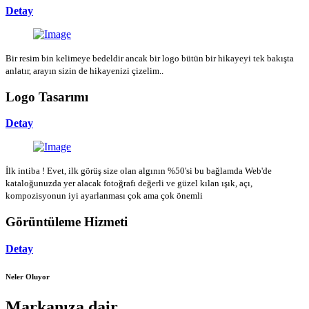
Detay
Bir resim bin kelimeye bedeldir ancak bir logo bütün bir hikayeyi tek bakışta
anlatır, arayın sizin de hikayenizi çizelim..
Logo Tasarımı
Detay
İlk intiba ! Evet, ilk görüş size olan algının %50'si bu bağlamda Web'de
kataloğunuzda yer alacak fotoğrafı değerli ve güzel kılan ışık, açı,
kompozisyonun iyi ayarlanması çok ama çok önemli
Görüntüleme Hizmeti
Detay
Neler Oluyor
Markanıza dair...