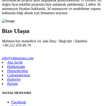
hazırlanacak projeye göre değiişiklik göstermektedir. O yüzden, en
doğru fiyat teklifini projenizi bize anlatarak alabilirsiniz. Lütfen 3d
animasyon fiyatları hakkında, 3d animasyon ve modelleme yapımı
hakkında bilgi almak için firmamızı arayınız.
Bize Ulaşın
Mahmut bey mahallesi 14. ada İstoç / Bağcılar / İstanbul
+90 212 659 89 79
info@ritimajans.com
Ana Sayfa
Hakkımızda
Hizmetlerimiz
Çalışmalarımız
Haberler
İletişim
SOSYAL MEDYAMIZ
Facebook