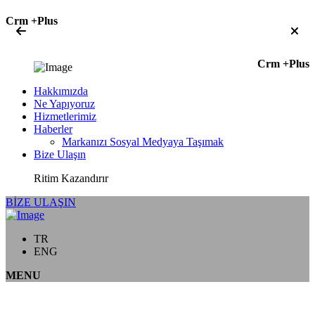
Crm +Plus
Crm +Plus
Hakkımızda
Ne Yapıyoruz
Hizmetlerimiz
Haberler
Markanızı Sosyal Medyaya Taşımak
Bize Ulaşın
Ritim Kazandırır
BİZE ULAŞIN
TR
ENG
MENU