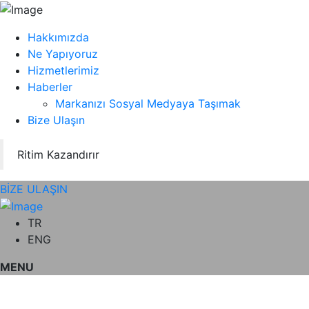
Hakkımızda
Ne Yapıyoruz
Hizmetlerimiz
Haberler
Markanızı Sosyal Medyaya Taşımak
Bize Ulaşın
Ritim Kazandırır
BİZE ULAŞIN
TR
ENG
MENU