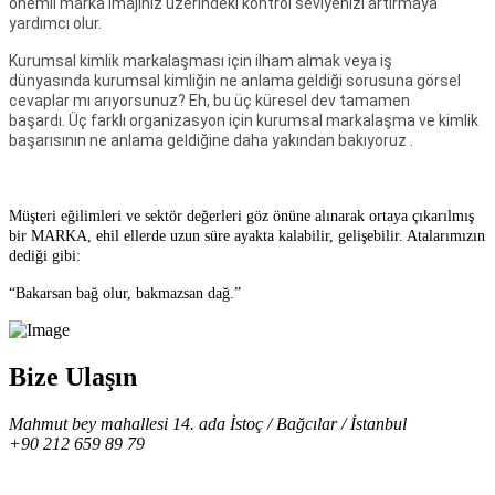
önemli marka imajınız üzerindeki kontrol seviyenizi artırmaya
yardımcı olur.
Kurumsal kimlik markalaşması için ilham almak veya iş
dünyasında kurumsal kimliğin ne anlama geldiği sorusuna görsel
cevaplar mı arıyorsunuz? Eh, bu üç küresel dev tamamen
başardı. Üç farklı organizasyon için kurumsal markalaşma ve kimlik
başarısının ne anlama geldiğine daha yakından bakıyoruz .
Müşteri eğilimleri ve sektör değerleri göz önüne alınarak ortaya çıkarılmış
bir MARKA, ehil ellerde uzun süre ayakta kalabilir, gelişebilir. Atalarımızın
dediği gibi:
“Bakarsan bağ olur, bakmazsan dağ.”
Bize Ulaşın
Mahmut bey mahallesi 14. ada İstoç / Bağcılar / İstanbul
+90 212 659 89 79