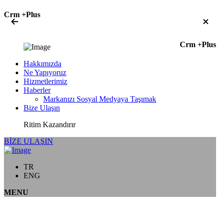
Crm +Plus
Crm +Plus
Hakkımızda
Ne Yapıyoruz
Hizmetlerimiz
Haberler
Markanızı Sosyal Medyaya Taşımak
Bize Ulaşın
Ritim Kazandırır
BİZE ULAŞIN
TR
ENG
MENU