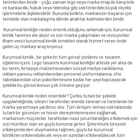
terimlerden biridir - çoğu zaman logo veya marka imajı ile karıştırılır
ve bankacılık, hukuk veya teknoloji gibi sektörlerdeki büyük ölçekli
işletmelerle ilişkilendirilir. Bununla birlikte, markanızın başarısı için
temelde olan markalaşma dilinde anahtar kelimelerden biridir.
Kurumsal kimliğin neden önemli olduğunu anlamak için, kurumsal
kimlik tanımını ele alıyor ve son marka çalışmaları ve revizyonları
ilham verici kurumsal kimlik örnekleri olarak hizmet veren önde
gelen üç markayı araştırıyoruz.
Kurumsal kimlik , bir şirketin tüm görsel yönlerini ve tasarım
öğelerini içerir. Logo tasarımı kurumsal kimliğin altında yer alsa da
bu terim, kırtasiye malzemesinden sosyal medya varlıklarına,
reklam panosu reklamlarından personel üniformalarına, ofis
tabelalarından ürün paketlemesine kadar her şeyi kapsayacak
şekilde bu görsel ikonun çok ötesine geçiyor.
Kurumsal kimlik neden önemlidir? Çünkü tutarlı bir şekilde
uygulandığında, izleyici tarafından anında tanınan ve hatırlanan bir
marka yaratmaya yardımcı olur. Tüm iletişim temas noktalarında
tutarlı bir görünüm ve hissin deneyimlenmesini sağlamak,
markanızın müşteriler tarafından nasıl yorumlandığını etkilemek için
sizi mümkün olan en güçlü konuma getirir. Şirketinizle bireysel
etkileşimlerden oluşmasına rağmen, güçlü bir kurumsal
kimlikten etkilenebilecek veya en azından etkilenebilecek tüm