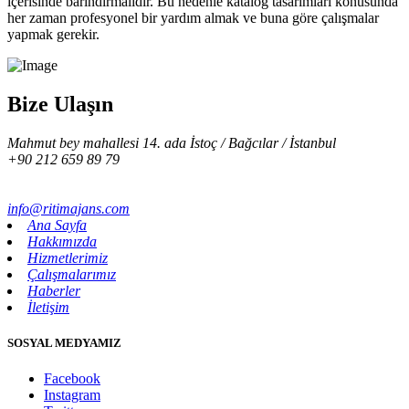
içerisinde barındırmalıdır. Bu nedenle katalog tasarımları konusunda
her zaman profesyonel bir yardım almak ve buna göre çalışmalar
yapmak gerekir.
Bize Ulaşın
Mahmut bey mahallesi 14. ada İstoç / Bağcılar / İstanbul
+90 212 659 89 79
info@ritimajans.com
Ana Sayfa
Hakkımızda
Hizmetlerimiz
Çalışmalarımız
Haberler
İletişim
SOSYAL MEDYAMIZ
Facebook
Instagram