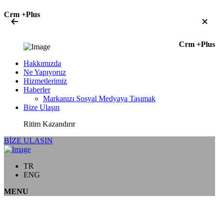
Crm +Plus
Crm +Plus
Hakkımızda
Ne Yapıyoruz
Hizmetlerimiz
Haberler
Markanızı Sosyal Medyaya Taşımak
Bize Ulaşın
Ritim Kazandırır
BİZE ULAŞIN
TR
ENG
MENU