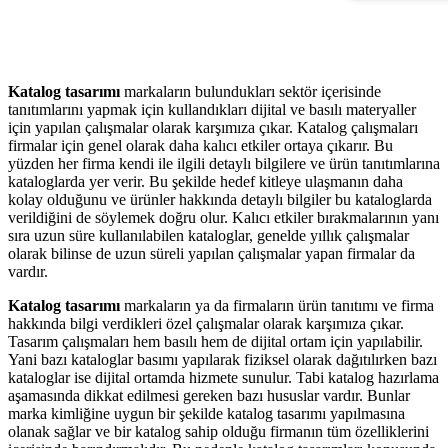
Katalog tasarımı
markaların bulundukları sektör içerisinde
tanıtımlarını yapmak için kullandıkları dijital ve basılı materyaller
için yapılan çalışmalar olarak karşımıza çıkar. Katalog çalışmaları
firmalar için genel olarak daha kalıcı etkiler ortaya çıkarır. Bu
yüzden her firma kendi ile ilgili detaylı bilgilere ve ürün tanıtımlarına
kataloglarda yer verir. Bu şekilde hedef kitleye ulaşmanın daha
kolay olduğunu ve ürünler hakkında detaylı bilgiler bu kataloglarda
verildiğini de söylemek doğru olur. Kalıcı etkiler bırakmalarının yanı
sıra uzun süre kullanılabilen kataloglar, genelde yıllık çalışmalar
olarak bilinse de uzun süreli yapılan çalışmalar yapan firmalar da
vardır.
Katalog tasarımı
markaların ya da firmaların ürün tanıtımı ve firma
hakkında bilgi verdikleri özel çalışmalar olarak karşımıza çıkar.
Tasarım çalışmaları hem basılı hem de dijital ortam için yapılabilir.
Yani bazı kataloglar basımı yapılarak fiziksel olarak dağıtılırken bazı
kataloglar ise dijital ortamda hizmete sunulur. Tabi katalog hazırlama
aşamasında dikkat edilmesi gereken bazı hususlar vardır. Bunlar
marka kimliğine uygun bir şekilde katalog tasarımı yapılmasına
olanak sağlar ve bir katalog sahip olduğu firmanın tüm özelliklerini