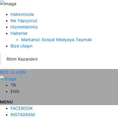
Hakkımızda
Ne Yapıyoruz
Hizmetlerimiz
Haberler
Markanızı Sosyal Medyaya Taşımak
Bize Ulaşın
Ritim Kazandırır
BİZE ULAŞIN
TR
ENG
MENU
FACEBOOK
INSTAGRAM