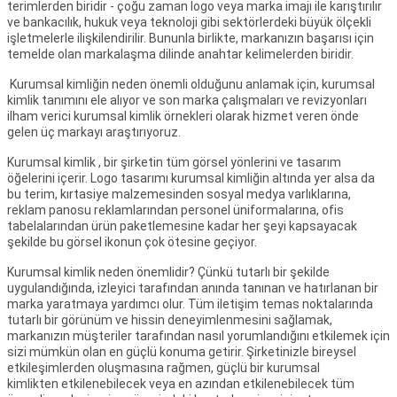
terimlerden biridir - çoğu zaman logo veya marka imajı ile karıştırılır
ve bankacılık, hukuk veya teknoloji gibi sektörlerdeki büyük ölçekli
işletmelerle ilişkilendirilir. Bununla birlikte, markanızın başarısı için
temelde olan markalaşma dilinde anahtar kelimelerden biridir.
Kurumsal kimliğin neden önemli olduğunu anlamak için, kurumsal
kimlik tanımını ele alıyor ve son marka çalışmaları ve revizyonları
ilham verici kurumsal kimlik örnekleri olarak hizmet veren önde
gelen üç markayı araştırıyoruz.
Kurumsal kimlik , bir şirketin tüm görsel yönlerini ve tasarım
öğelerini içerir. Logo tasarımı kurumsal kimliğin altında yer alsa da
bu terim, kırtasiye malzemesinden sosyal medya varlıklarına,
reklam panosu reklamlarından personel üniformalarına, ofis
tabelalarından ürün paketlemesine kadar her şeyi kapsayacak
şekilde bu görsel ikonun çok ötesine geçiyor.
Kurumsal kimlik neden önemlidir? Çünkü tutarlı bir şekilde
uygulandığında, izleyici tarafından anında tanınan ve hatırlanan bir
marka yaratmaya yardımcı olur. Tüm iletişim temas noktalarında
tutarlı bir görünüm ve hissin deneyimlenmesini sağlamak,
markanızın müşteriler tarafından nasıl yorumlandığını etkilemek için
sizi mümkün olan en güçlü konuma getirir. Şirketinizle bireysel
etkileşimlerden oluşmasına rağmen, güçlü bir kurumsal
kimlikten etkilenebilecek veya en azından etkilenebilecek tüm