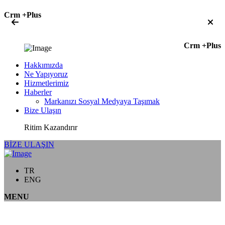
Crm +Plus
Crm +Plus
Hakkımızda
Ne Yapıyoruz
Hizmetlerimiz
Haberler
Markanızı Sosyal Medyaya Taşımak
Bize Ulaşın
Ritim Kazandırır
BİZE ULAŞIN
TR
ENG
MENU