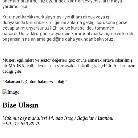
önemli marka imajınız üzerindeki kontrol seviyenizi artırmaya
yardımcı olur.
Kurumsal kimlik markalaşması için ilham almak veya iş
dünyasında kurumsal kimliğin ne anlama geldiği sorusuna görsel
cevaplar mı arıyorsunuz? Eh, bu üç küresel dev tamamen
başardı. Üç farklı organizasyon için kurumsal markalaşma ve kimlik
başarısının ne anlama geldiğine daha yakından bakıyoruz .
Müşteri eğilimleri ve sektör değerleri göz önüne alınarak ortaya çıkarılmış
bir MARKA, ehil ellerde uzun süre ayakta kalabilir, gelişebilir. Atalarımızın
dediği gibi:
“Bakarsan bağ olur, bakmazsan dağ.”
Bize Ulaşın
Mahmut bey mahallesi 14. ada İstoç / Bağcılar / İstanbul
+90 212 659 89 79