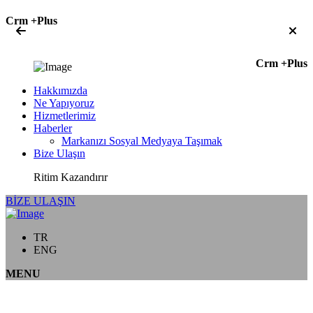
Crm +Plus
Crm +Plus
Hakkımızda
Ne Yapıyoruz
Hizmetlerimiz
Haberler
Markanızı Sosyal Medyaya Taşımak
Bize Ulaşın
Ritim Kazandırır
BİZE ULAŞIN
TR
ENG
MENU