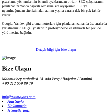
pazarlama yöntemlerinin önemli ayaklarından biridir. SEO çalışmasının
planlanan zamanda başarılı olmasına site alyapısının SEO'ya
uyumluuğundan sitenizin alan adının yaşına varana dek bir çok faktör
vardır.
Google, Yandex gibi arama motorları için planlanan zamanda üst sıralarda
yer almanız
SEO
çalışmalarının profesyonelce ve istikrarlı bir şekilde
yürütmesine bağlıdır.
Detaylı bilgi için bize ulaşın
Bize Ulaşın
Mahmut bey mahallesi 14. ada İstoç / Bağcılar / İstanbul
+90 212 659 89 79
info@ritimajans.com
Ana Sayfa
Hakkımızda
Hizmetlerimiz