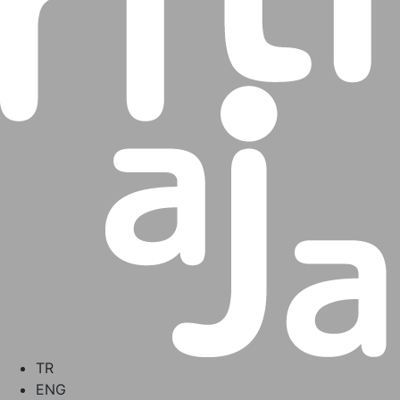
TR
ENG