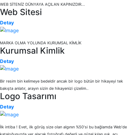
WEB SİTENİZ DÜNYAYA AÇILAN KAPINIZDIR...
Web Sitesi
Detay
MARKA OLMA YOLUNDA KURUMSAL KİMLİK
Kurumsal Kimlik
Detay
Bir resim bin kelimeye bedeldir ancak bir logo bütün bir hikayeyi tek
bakışta anlatır, arayın sizin de hikayenizi çizelim..
Logo Tasarımı
Detay
İlk intiba ! Evet, ilk görüş size olan algının %50'si bu bağlamda Web'de
kataloğunuzda yer alacak fotoğrafı değerli ve güzel kılan ışık, açı,