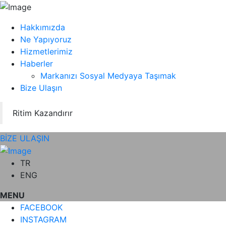
Hakkımızda
Ne Yapıyoruz
Hizmetlerimiz
Haberler
Markanızı Sosyal Medyaya Taşımak
Bize Ulaşın
Ritim Kazandırır
BİZE ULAŞIN
TR
ENG
MENU
FACEBOOK
INSTAGRAM