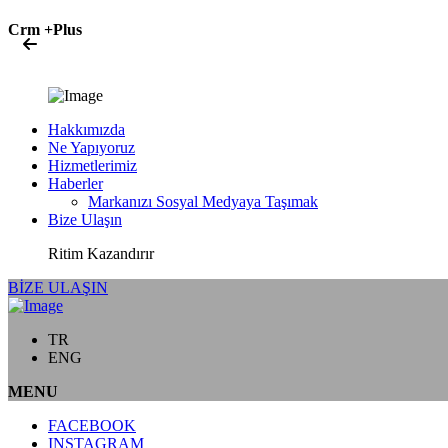
Crm +Plus
Hakkımızda
Ne Yapıyoruz
Hizmetlerimiz
Haberler
Markanızı Sosyal Medyaya Taşımak
Bize Ulaşın
Ritim Kazandırır
BİZE ULAŞIN
TR
ENG
MENU
FACEBOOK
INSTAGRAM