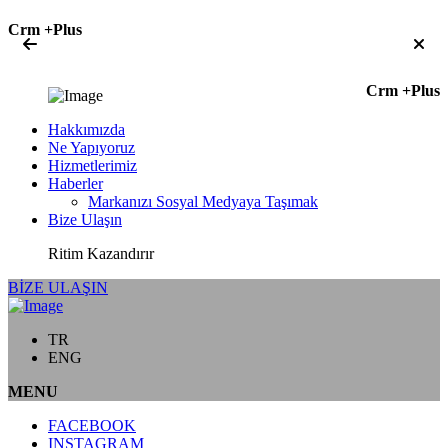
Crm +Plus
Crm +Plus
Hakkımızda
Ne Yapıyoruz
Hizmetlerimiz
Haberler
Markanızı Sosyal Medyaya Taşımak
Bize Ulaşın
Ritim Kazandırır
BİZE ULAŞIN
TR
ENG
MENU
FACEBOOK
INSTAGRAM