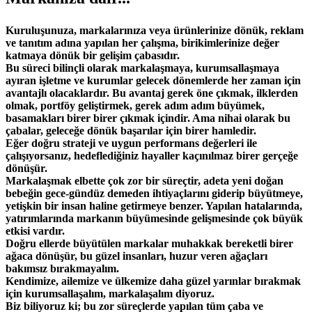
Kuruluşunuza, markalarınıza veya ürünlerinize dönük, reklam
ve tanıtım adına yapılan her çalışma, birikimlerinize değer
katmaya dönük bir gelişim çabasıdır.
Bu süreci bilinçli olarak markalaşmaya, kurumsallaşmaya
ayıran işletme ve kurumlar gelecek dönemlerde her zaman için
avantajlı olacaklardır. Bu avantaj gerek öne çıkmak, ilklerden
olmak, portföy geliştirmek, gerek adım adım büyümek,
basamakları birer birer çıkmak içindir. Ama nihai olarak bu
çabalar, geleceğe dönük başarılar için birer hamledir.
Eğer doğru strateji ve uygun performans değerleri ile
çalışıyorsanız, hedeflediğiniz hayaller kaçınılmaz birer gerçeğe
dönüşür.
Markalaşmak elbette çok zor bir süreçtir, adeta yeni doğan
bebeğin gece-gündüz demeden ihtiyaçlarını giderip büyütmeye,
yetişkin bir insan haline getirmeye benzer. Yapılan hatalarında,
yatırımlarında markanın büyümesinde gelişmesinde çok büyük
etkisi vardır.
Doğru ellerde büyütülen markalar muhakkak bereketli birer
ağaca dönüşür, bu güzel insanları, huzur veren ağaçları
bakımsız bırakmayalım.
Kendimize, ailemize ve ülkemize daha güzel yarınlar bırakmak
için kurumsallaşalım, markalaşalım diyoruz.
Biz biliyoruz ki; bu zor süreçlerde yapılan tüm çaba ve