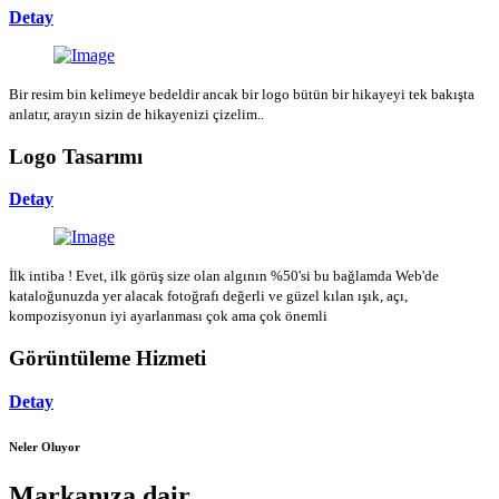
Detay
Bir resim bin kelimeye bedeldir ancak bir logo bütün bir hikayeyi tek bakışta
anlatır, arayın sizin de hikayenizi çizelim..
Logo Tasarımı
Detay
İlk intiba ! Evet, ilk görüş size olan algının %50'si bu bağlamda Web'de
kataloğunuzda yer alacak fotoğrafı değerli ve güzel kılan ışık, açı,
kompozisyonun iyi ayarlanması çok ama çok önemli
Görüntüleme Hizmeti
Detay
Neler Oluyor
Markanıza dair...