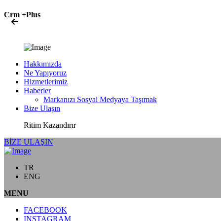
Crm +Plus
Hakkımızda
Ne Yapıyoruz
Hizmetlerimiz
Haberler
Markanızı Sosyal Medyaya Taşımak
Bize Ulaşın
Ritim Kazandırır
BİZE ULAŞIN
TR
ENG
MENU
FACEBOOK
INSTAGRAM