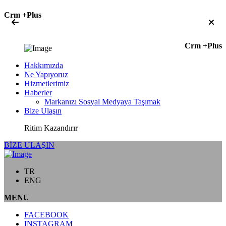
Crm +Plus
Crm +Plus
Hakkımızda
Ne Yapıyoruz
Hizmetlerimiz
Haberler
Markanızı Sosyal Medyaya Taşımak
Bize Ulaşın
Ritim Kazandırır
BİZE ULAŞIN
TR
ENG
MENU
FACEBOOK
INSTAGRAM