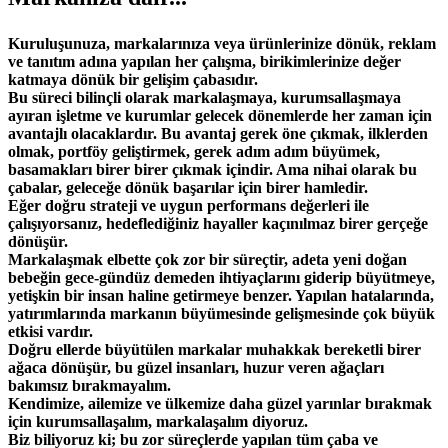
Kuruluşunuza, markalarınıza veya ürünlerinize dönük, reklam
ve tanıtım adına yapılan her çalışma, birikimlerinize değer
katmaya dönük bir gelişim çabasıdır.
Bu süreci bilinçli olarak markalaşmaya, kurumsallaşmaya
ayıran işletme ve kurumlar gelecek dönemlerde her zaman için
avantajlı olacaklardır. Bu avantaj gerek öne çıkmak, ilklerden
olmak, portföy geliştirmek, gerek adım adım büyümek,
basamakları birer birer çıkmak içindir. Ama nihai olarak bu
çabalar, geleceğe dönük başarılar için birer hamledir.
Eğer doğru strateji ve uygun performans değerleri ile
çalışıyorsanız, hedeflediğiniz hayaller kaçınılmaz birer gerçeğe
dönüşür.
Markalaşmak elbette çok zor bir süreçtir, adeta yeni doğan
bebeğin gece-gündüz demeden ihtiyaçlarını giderip büyütmeye,
yetişkin bir insan haline getirmeye benzer. Yapılan hatalarında,
yatırımlarında markanın büyümesinde gelişmesinde çok büyük
etkisi vardır.
Doğru ellerde büyütülen markalar muhakkak bereketli birer
ağaca dönüşür, bu güzel insanları, huzur veren ağaçları
bakımsız bırakmayalım.
Kendimize, ailemize ve ülkemize daha güzel yarınlar bırakmak
için kurumsallaşalım, markalaşalım diyoruz.
Biz biliyoruz ki; bu zor süreçlerde yapılan tüm çaba ve