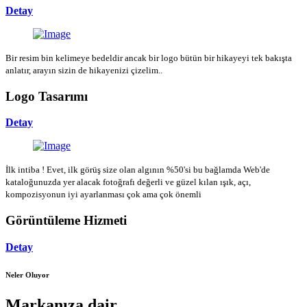
Detay
Bir resim bin kelimeye bedeldir ancak bir logo bütün bir hikayeyi tek bakışta
anlatır, arayın sizin de hikayenizi çizelim..
Logo Tasarımı
Detay
İlk intiba ! Evet, ilk görüş size olan algının %50'si bu bağlamda Web'de
kataloğunuzda yer alacak fotoğrafı değerli ve güzel kılan ışık, açı,
kompozisyonun iyi ayarlanması çok ama çok önemli
Görüntüleme Hizmeti
Detay
Neler Oluyor
Markanıza dair...