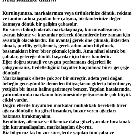
Kuruluşunuza, markalarınıza veya ürünlerinize dönük, reklam
ve tanıtım adına yapılan her çalışma, birikimlerinize değer
katmaya dönük bir gelişim çabasıdır.
Bu süreci bilinçli olarak markalaşmaya, kurumsallaşmaya
ayıran işletme ve kurumlar gelecek dönemlerde her zaman için
avantajlı olacaklardır. Bu avantaj gerek öne çıkmak, ilklerden
olmak, portföy geliştirmek, gerek adım adım büyümek,
basamakları birer birer çıkmak içindir. Ama nihai olarak bu
çabalar, geleceğe dönük başarılar için birer hamledir.
Eğer doğru strateji ve uygun performans değerleri ile
çalışıyorsanız, hedeflediğiniz hayaller kaçınılmaz birer gerçeğe
dönüşür.
Markalaşmak elbette çok zor bir süreçtir, adeta yeni doğan
bebeğin gece-gündüz demeden ihtiyaçlarını giderip büyütmeye,
yetişkin bir insan haline getirmeye benzer. Yapılan hatalarında,
yatırımlarında markanın büyümesinde gelişmesinde çok büyük
etkisi vardır.
Doğru ellerde büyütülen markalar muhakkak bereketli birer
ağaca dönüşür, bu güzel insanları, huzur veren ağaçları
bakımsız bırakmayalım.
Kendimize, ailemize ve ülkemize daha güzel yarınlar bırakmak
için kurumsallaşalım, markalaşalım diyoruz.
Biz biliyoruz ki; bu zor süreçlerde yapılan tüm çaba ve