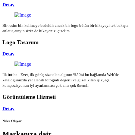
Detay
Bir resim bin kelimeye bedeldir ancak bir logo bütün bir hikayeyi tek bakışta
anlatır, arayın sizin de hikayenizi çizelim..
Logo Tasarımı
Detay
İlk intiba ! Evet, ilk görüş size olan algının %50'si bu bağlamda Web'de
kataloğunuzda yer alacak fotoğrafı değerli ve güzel kılan ışık, açı,
kompozisyonun iyi ayarlanması çok ama çok önemli
Görüntüleme Hizmeti
Detay
Neler Oluyor
Markanıza dair...