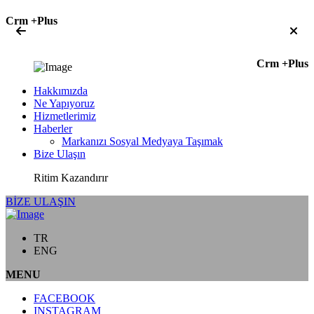
Crm +Plus
Crm +Plus
Hakkımızda
Ne Yapıyoruz
Hizmetlerimiz
Haberler
Markanızı Sosyal Medyaya Taşımak
Bize Ulaşın
Ritim Kazandırır
BİZE ULAŞIN
TR
ENG
MENU
FACEBOOK
INSTAGRAM