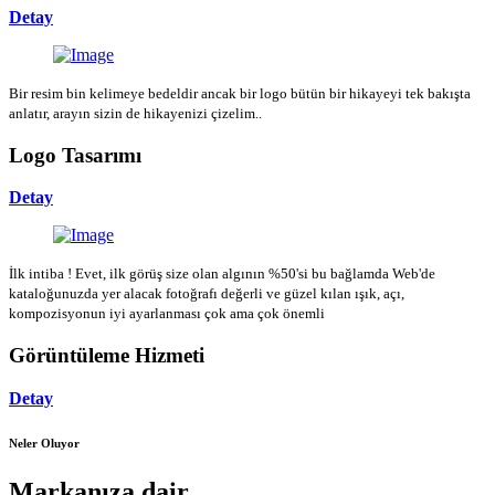
Detay
Bir resim bin kelimeye bedeldir ancak bir logo bütün bir hikayeyi tek bakışta
anlatır, arayın sizin de hikayenizi çizelim..
Logo Tasarımı
Detay
İlk intiba ! Evet, ilk görüş size olan algının %50'si bu bağlamda Web'de
kataloğunuzda yer alacak fotoğrafı değerli ve güzel kılan ışık, açı,
kompozisyonun iyi ayarlanması çok ama çok önemli
Görüntüleme Hizmeti
Detay
Neler Oluyor
Markanıza dair...