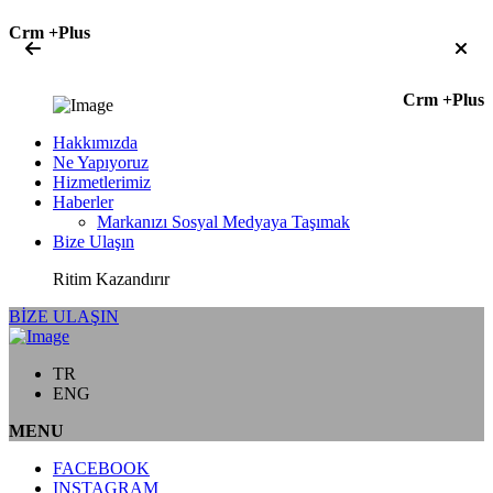
Crm +Plus
Crm +Plus
Hakkımızda
Ne Yapıyoruz
Hizmetlerimiz
Haberler
Markanızı Sosyal Medyaya Taşımak
Bize Ulaşın
Ritim Kazandırır
BİZE ULAŞIN
TR
ENG
MENU
FACEBOOK
INSTAGRAM