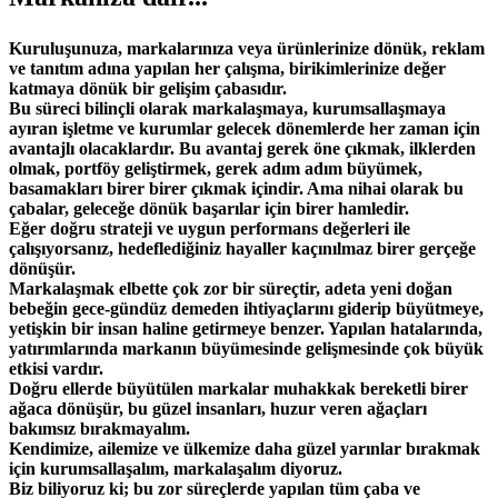
Kuruluşunuza, markalarınıza veya ürünlerinize dönük, reklam
ve tanıtım adına yapılan her çalışma, birikimlerinize değer
katmaya dönük bir gelişim çabasıdır.
Bu süreci bilinçli olarak markalaşmaya, kurumsallaşmaya
ayıran işletme ve kurumlar gelecek dönemlerde her zaman için
avantajlı olacaklardır. Bu avantaj gerek öne çıkmak, ilklerden
olmak, portföy geliştirmek, gerek adım adım büyümek,
basamakları birer birer çıkmak içindir. Ama nihai olarak bu
çabalar, geleceğe dönük başarılar için birer hamledir.
Eğer doğru strateji ve uygun performans değerleri ile
çalışıyorsanız, hedeflediğiniz hayaller kaçınılmaz birer gerçeğe
dönüşür.
Markalaşmak elbette çok zor bir süreçtir, adeta yeni doğan
bebeğin gece-gündüz demeden ihtiyaçlarını giderip büyütmeye,
yetişkin bir insan haline getirmeye benzer. Yapılan hatalarında,
yatırımlarında markanın büyümesinde gelişmesinde çok büyük
etkisi vardır.
Doğru ellerde büyütülen markalar muhakkak bereketli birer
ağaca dönüşür, bu güzel insanları, huzur veren ağaçları
bakımsız bırakmayalım.
Kendimize, ailemize ve ülkemize daha güzel yarınlar bırakmak
için kurumsallaşalım, markalaşalım diyoruz.
Biz biliyoruz ki; bu zor süreçlerde yapılan tüm çaba ve