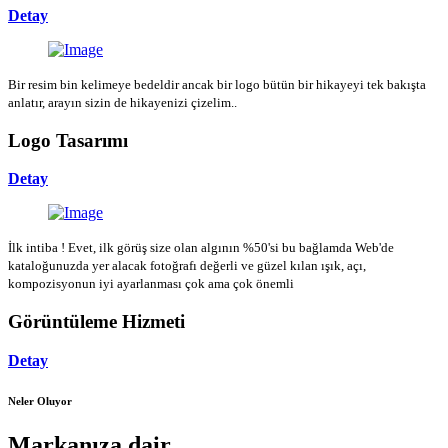
Detay
Bir resim bin kelimeye bedeldir ancak bir logo bütün bir hikayeyi tek bakışta
anlatır, arayın sizin de hikayenizi çizelim..
Logo Tasarımı
Detay
İlk intiba ! Evet, ilk görüş size olan algının %50'si bu bağlamda Web'de
kataloğunuzda yer alacak fotoğrafı değerli ve güzel kılan ışık, açı,
kompozisyonun iyi ayarlanması çok ama çok önemli
Görüntüleme Hizmeti
Detay
Neler Oluyor
Markanıza dair...