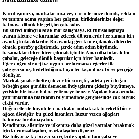
Kuruluşunuza, markalarınıza veya ürünlerinize dönük, reklam
ve tanıtım adına yapılan her çalışma, birikimlerinize değer
katmaya dönük bir gelişim çabasıdır.
Bu süreci bilinçli olarak markalaşmaya, kurumsallaşmaya
ayıran işletme ve kurumlar gelecek dönemlerde her zaman için
avantajlı olacaklardır. Bu avantaj gerek öne çıkmak, ilklerden
olmak, portföy geliştirmek, gerek adım adım büyümek,
basamakları birer birer çıkmak içindir. Ama nihai olarak bu
çabalar, geleceğe dönük başarılar için birer hamledir.
Eğer doğru strateji ve uygun performans değerleri ile
çalışıyorsanız, hedeflediğiniz hayaller kaçınılmaz birer gerçeğe
dönüşür.
Markalaşmak elbette çok zor bir süreçtir, adeta yeni doğan
bebeğin gece-gündüz demeden ihtiyaçlarını giderip büyütmeye,
yetişkin bir insan haline getirmeye benzer. Yapılan hatalarında,
yatırımlarında markanın büyümesinde gelişmesinde çok büyük
etkisi vardır.
Doğru ellerde büyütülen markalar muhakkak bereketli birer
ağaca dönüşür, bu güzel insanları, huzur veren ağaçları
bakımsız bırakmayalım.
Kendimize, ailemize ve ülkemize daha güzel yarınlar bırakmak
için kurumsallaşalım, markalaşalım diyoruz.
Biz biliyoruz ki; bu zor süreçlerde yapılan tüm çaba ve