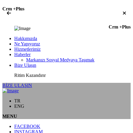
Crm +Plus
Crm +Plus
Hakkımızda
Ne Yapıyoruz
Hizmetlerimiz
Haberler
Markanızı Sosyal Medyaya Taşımak
Bize Ulaşın
Ritim Kazandırır
BİZE ULAŞIN
TR
ENG
MENU
FACEBOOK
INSTAGRAM