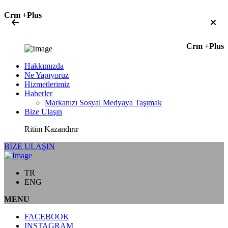
Crm +Plus
Crm +Plus
Hakkımızda
Ne Yapıyoruz
Hizmetlerimiz
Haberler
Markanızı Sosyal Medyaya Taşımak
Bize Ulaşın
Ritim Kazandırır
BİZE ULAŞIN
TR
ENG
MENU
FACEBOOK
INSTAGRAM