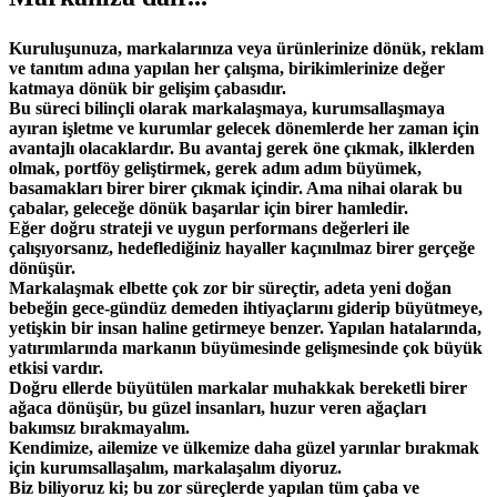
Kuruluşunuza, markalarınıza veya ürünlerinize dönük, reklam
ve tanıtım adına yapılan her çalışma, birikimlerinize değer
katmaya dönük bir gelişim çabasıdır.
Bu süreci bilinçli olarak markalaşmaya, kurumsallaşmaya
ayıran işletme ve kurumlar gelecek dönemlerde her zaman için
avantajlı olacaklardır. Bu avantaj gerek öne çıkmak, ilklerden
olmak, portföy geliştirmek, gerek adım adım büyümek,
basamakları birer birer çıkmak içindir. Ama nihai olarak bu
çabalar, geleceğe dönük başarılar için birer hamledir.
Eğer doğru strateji ve uygun performans değerleri ile
çalışıyorsanız, hedeflediğiniz hayaller kaçınılmaz birer gerçeğe
dönüşür.
Markalaşmak elbette çok zor bir süreçtir, adeta yeni doğan
bebeğin gece-gündüz demeden ihtiyaçlarını giderip büyütmeye,
yetişkin bir insan haline getirmeye benzer. Yapılan hatalarında,
yatırımlarında markanın büyümesinde gelişmesinde çok büyük
etkisi vardır.
Doğru ellerde büyütülen markalar muhakkak bereketli birer
ağaca dönüşür, bu güzel insanları, huzur veren ağaçları
bakımsız bırakmayalım.
Kendimize, ailemize ve ülkemize daha güzel yarınlar bırakmak
için kurumsallaşalım, markalaşalım diyoruz.
Biz biliyoruz ki; bu zor süreçlerde yapılan tüm çaba ve