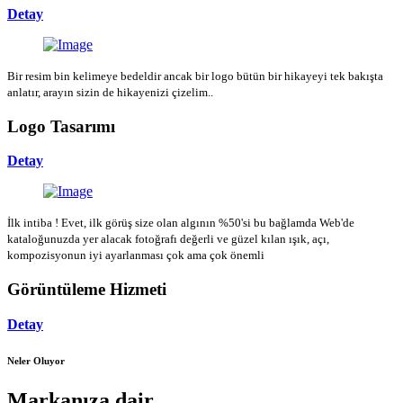
Detay
Bir resim bin kelimeye bedeldir ancak bir logo bütün bir hikayeyi tek bakışta
anlatır, arayın sizin de hikayenizi çizelim..
Logo Tasarımı
Detay
İlk intiba ! Evet, ilk görüş size olan algının %50'si bu bağlamda Web'de
kataloğunuzda yer alacak fotoğrafı değerli ve güzel kılan ışık, açı,
kompozisyonun iyi ayarlanması çok ama çok önemli
Görüntüleme Hizmeti
Detay
Neler Oluyor
Markanıza dair...