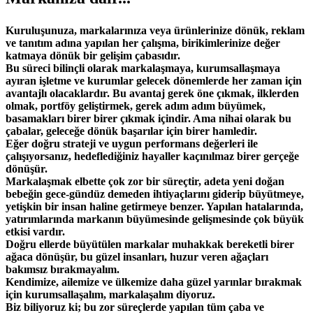
Kuruluşunuza, markalarınıza veya ürünlerinize dönük, reklam
ve tanıtım adına yapılan her çalışma, birikimlerinize değer
katmaya dönük bir gelişim çabasıdır.
Bu süreci bilinçli olarak markalaşmaya, kurumsallaşmaya
ayıran işletme ve kurumlar gelecek dönemlerde her zaman için
avantajlı olacaklardır. Bu avantaj gerek öne çıkmak, ilklerden
olmak, portföy geliştirmek, gerek adım adım büyümek,
basamakları birer birer çıkmak içindir. Ama nihai olarak bu
çabalar, geleceğe dönük başarılar için birer hamledir.
Eğer doğru strateji ve uygun performans değerleri ile
çalışıyorsanız, hedeflediğiniz hayaller kaçınılmaz birer gerçeğe
dönüşür.
Markalaşmak elbette çok zor bir süreçtir, adeta yeni doğan
bebeğin gece-gündüz demeden ihtiyaçlarını giderip büyütmeye,
yetişkin bir insan haline getirmeye benzer. Yapılan hatalarında,
yatırımlarında markanın büyümesinde gelişmesinde çok büyük
etkisi vardır.
Doğru ellerde büyütülen markalar muhakkak bereketli birer
ağaca dönüşür, bu güzel insanları, huzur veren ağaçları
bakımsız bırakmayalım.
Kendimize, ailemize ve ülkemize daha güzel yarınlar bırakmak
için kurumsallaşalım, markalaşalım diyoruz.
Biz biliyoruz ki; bu zor süreçlerde yapılan tüm çaba ve