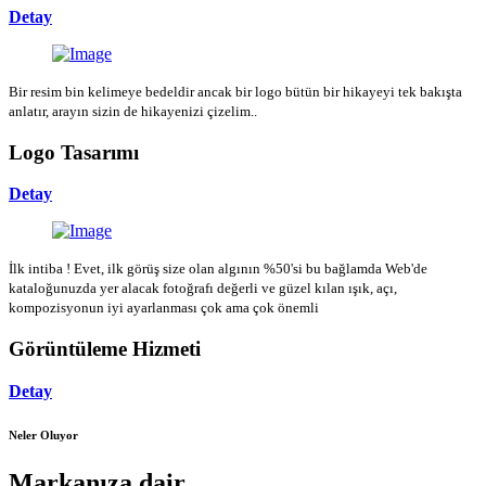
Detay
Bir resim bin kelimeye bedeldir ancak bir logo bütün bir hikayeyi tek bakışta
anlatır, arayın sizin de hikayenizi çizelim..
Logo Tasarımı
Detay
İlk intiba ! Evet, ilk görüş size olan algının %50'si bu bağlamda Web'de
kataloğunuzda yer alacak fotoğrafı değerli ve güzel kılan ışık, açı,
kompozisyonun iyi ayarlanması çok ama çok önemli
Görüntüleme Hizmeti
Detay
Neler Oluyor
Markanıza dair...