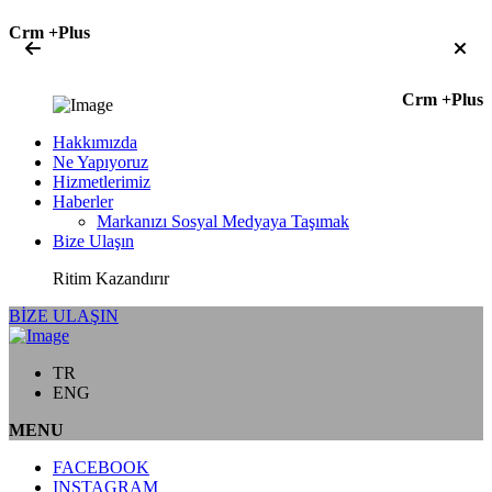
Crm +Plus
Crm +Plus
Hakkımızda
Ne Yapıyoruz
Hizmetlerimiz
Haberler
Markanızı Sosyal Medyaya Taşımak
Bize Ulaşın
Ritim Kazandırır
BİZE ULAŞIN
TR
ENG
MENU
FACEBOOK
INSTAGRAM