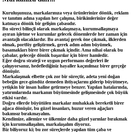
Kuruluşunuza, markalarınıza veya ürünlerinize dönük, reklam
ve tanıtım adına yapılan her çalışma, birikimlerinize değer
katmaya dönük bir gelişim çabasıdır.
Bu süreci bilinçli olarak markalaşmaya, kurumsallaşmaya
ayıran işletme ve kurumlar gelecek dönemlerde her zaman için
avantajlı olacaklardır. Bu avantaj gerek öne çıkmak, ilklerden
olmak, portföy geliştirmek, gerek adım adım büyümek,
basamakları birer birer çıkmak içindir. Ama nihai olarak bu
çabalar, geleceğe dönük başarılar için birer hamledir.
Eğer doğru strateji ve uygun performans değerleri ile
çalışıyorsanız, hedeflediğiniz hayaller kaçınılmaz birer gerçeğe
dönüşür.
Markalaşmak elbette çok zor bir süreçtir, adeta yeni doğan
bebeğin gece-gündüz demeden ihtiyaçlarını giderip büyütmeye,
yetişkin bir insan haline getirmeye benzer. Yapılan hatalarında,
yatırımlarında markanın büyümesinde gelişmesinde çok büyük
etkisi vardır.
Doğru ellerde büyütülen markalar muhakkak bereketli birer
ağaca dönüşür, bu güzel insanları, huzur veren ağaçları
bakımsız bırakmayalım.
Kendimize, ailemize ve ülkemize daha güzel yarınlar bırakmak
için kurumsallaşalım, markalaşalım diyoruz.
Biz biliyoruz ki; bu zor süreçlerde yapılan tüm çaba ve