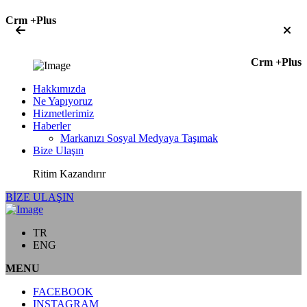
Crm +Plus
Crm +Plus
Hakkımızda
Ne Yapıyoruz
Hizmetlerimiz
Haberler
Markanızı Sosyal Medyaya Taşımak
Bize Ulaşın
Ritim Kazandırır
BİZE ULAŞIN
TR
ENG
MENU
FACEBOOK
INSTAGRAM