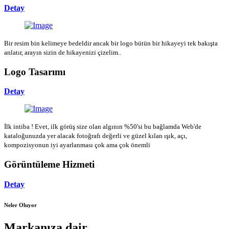
Detay
Bir resim bin kelimeye bedeldir ancak bir logo bütün bir hikayeyi tek bakışta
anlatır, arayın sizin de hikayenizi çizelim..
Logo Tasarımı
Detay
İlk intiba ! Evet, ilk görüş size olan algının %50'si bu bağlamda Web'de
kataloğunuzda yer alacak fotoğrafı değerli ve güzel kılan ışık, açı,
kompozisyonun iyi ayarlanması çok ama çok önemli
Görüntüleme Hizmeti
Detay
Neler Oluyor
Markanıza dair...