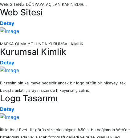
WEB SİTENİZ DÜNYAYA AÇILAN KAPINIZDIR...
Web Sitesi
Detay
MARKA OLMA YOLUNDA KURUMSAL KİMLİK
Kurumsal Kimlik
Detay
Bir resim bin kelimeye bedeldir ancak bir logo bütün bir hikayeyi tek
bakışta anlatır, arayın sizin de hikayenizi çizelim..
Logo Tasarımı
Detay
İlk intiba ! Evet, ilk görüş size olan algının %50'si bu bağlamda Web'de
kataloğunuzda yer alacak fotoğrafı değerli ve güzel kılan ışık, açı,