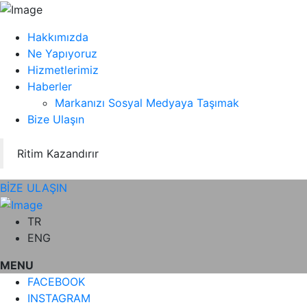
Hakkımızda
Ne Yapıyoruz
Hizmetlerimiz
Haberler
Markanızı Sosyal Medyaya Taşımak
Bize Ulaşın
Ritim Kazandırır
BİZE ULAŞIN
TR
ENG
MENU
FACEBOOK
INSTAGRAM